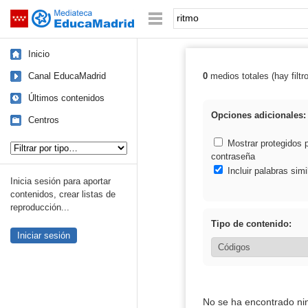
Mediateca de EducaMadrid
Saltar navegación
Palabra o frase:
Inicio
Canal EducaMadrid
0
medios totales (hay filtr
Resultados de: 
Últimos contenidos
Opciones adicionales:
Centros
Tipo de contenido:
Mostrar protegidos 
contraseña
Incluir palabras simi
Inicia sesión para aportar
contenidos, crear listas de
reproducción...
Tipo de contenido:
Iniciar sesión
No se ha encontrado ni