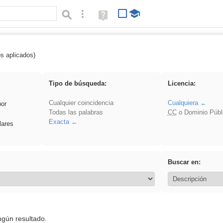
Búsqueda avanzada
Ayuda
(en
ventana
nueva)
os aplicados)
ritmo
Tipo de búsqueda:
Licencia:
Cualquier coincidencia
Cualquiera
por
Todas las palabras
CC
o Dominio Públ
Exacta
lares
Buscar en:
ngún resultado.