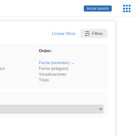
Servic
Iniciar sesión
Educa
Limpiar filtros
Filtros
Orden:
Fecha (recientes)
ico
Fecha (antiguos)
Visualizaciones
Título