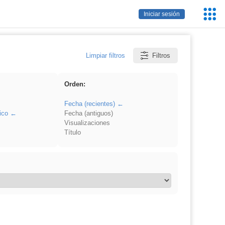
Servic
Iniciar sesión
Educa
Limpiar filtros
Filtros
Orden:
Fecha (recientes)
ico
Fecha (antiguos)
Visualizaciones
Título