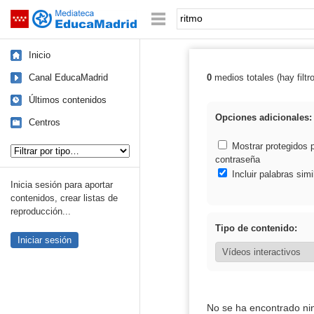
Mediateca de EducaMadrid
Saltar navegación
Palabra o frase:
Inicio
Canal EducaMadrid
0
medios totales (hay filtr
Resultados de: 
Últimos contenidos
Opciones adicionales:
Centros
Tipo de contenido:
Mostrar protegidos 
contraseña
Incluir palabras simi
Inicia sesión para aportar
contenidos, crear listas de
reproducción...
Tipo de contenido:
Iniciar sesión
No se ha encontrado ni