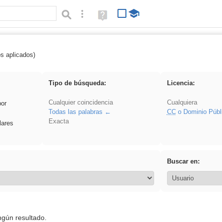
Búsqueda avanzada
Ayuda
(en
ventana
nueva)
os aplicados)
ritmo
Tipo de búsqueda:
Licencia:
Cualquier coincidencia
Cualquiera
por
Todas las palabras
CC
o Dominio Públ
Exacta
lares
Buscar en:
ngún resultado.