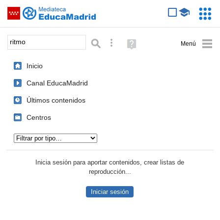
Mediateca de EducaMadrid
Saltar navegación
Servic
Educa
Palabra o frase:
Búsqueda avanzada
Ayuda
(en
ventana
Inicio
nueva)
Canal EducaMadrid
Últimos contenidos
Centros
Tipo de contenido:
Inicia sesión para aportar contenidos, crear listas de
reproducción...
Iniciar sesión