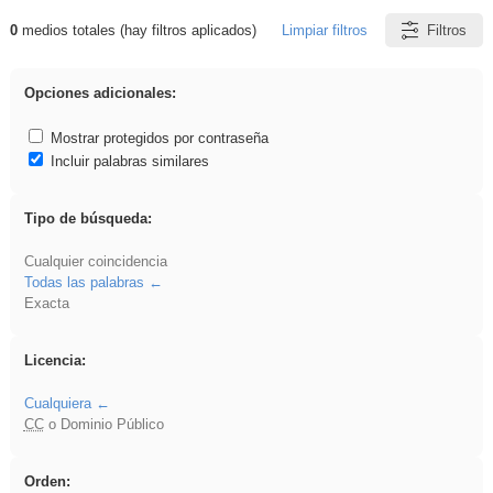
0
medios totales (hay filtros aplicados)
Limpiar filtros
Filtros
Resultados de: ritmo
Opciones adicionales:
Mostrar protegidos por contraseña
Incluir palabras similares
Tipo de búsqueda:
Cualquier coincidencia
Todas las palabras
Exacta
Licencia:
Cualquiera
CC
o Dominio Público
Orden: