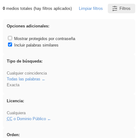
0
medios totales (hay filtros aplicados)
Limpiar filtros
Filtros
Resultados de: ritmo
Opciones adicionales:
Mostrar protegidos por contraseña
Incluir palabras similares
Tipo de búsqueda:
Cualquier coincidencia
Todas las palabras
Exacta
Licencia:
Cualquiera
CC
o Dominio Público
Orden: