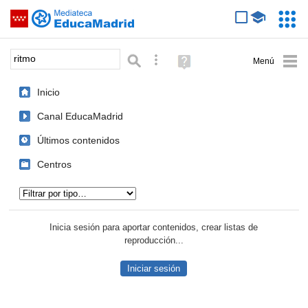
Mediateca de EducaMadrid
Saltar navegación
Servic
Educa
Palabra o frase:
Búsqueda avanzada
Ayuda
(en
ventana
Inicio
nueva)
Canal EducaMadrid
Últimos contenidos
Centros
Tipo de contenido:
Inicia sesión para aportar contenidos, crear listas de
reproducción...
Iniciar sesión