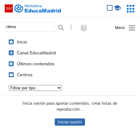
Mediateca de EducaMadrid
Saltar navegación
Servic
Educa
Palabra o frase:
Búsqueda avanzada
Ayuda
(en
ventana
Inicio
nueva)
Canal EducaMadrid
Últimos contenidos
Centros
Tipo de contenido:
Inicia sesión para aportar contenidos, crear listas de
reproducción...
Iniciar sesión