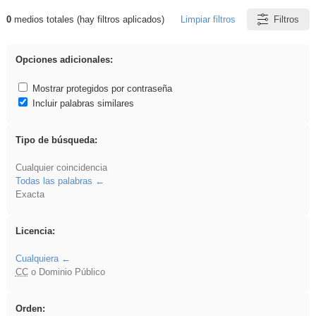
0
medios totales (hay filtros aplicados)
Limpiar filtros
Filtros
Resultados de: ritmo
Opciones adicionales:
Mostrar protegidos por contraseña
Incluir palabras similares
Tipo de búsqueda:
Cualquier coincidencia
Todas las palabras
Exacta
Licencia:
Cualquiera
CC
o Dominio Público
Orden: