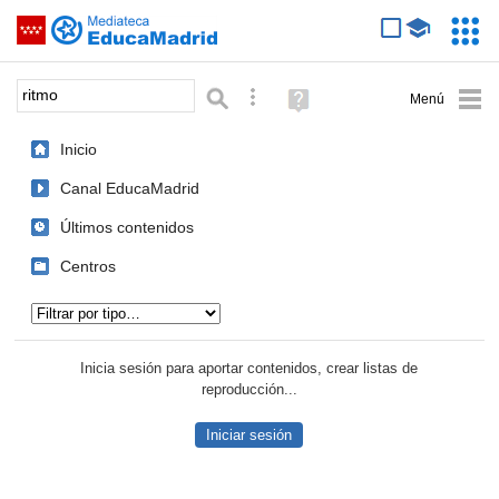
Mediateca de EducaMadrid
Saltar navegación
Servic
Educa
Palabra o frase:
Búsqueda avanzada
Ayuda
(en
ventana
Inicio
nueva)
Canal EducaMadrid
Últimos contenidos
Centros
Tipo de contenido:
Inicia sesión para aportar contenidos, crear listas de
reproducción...
Iniciar sesión