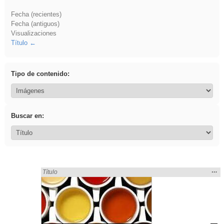
Fecha (recientes)
Fecha (antiguos)
Visualizaciones
Título
Tipo de contenido:
Buscar en:
Mos
…
Encontrado «ritmo» en:
Título
la
ubic
de l
bús