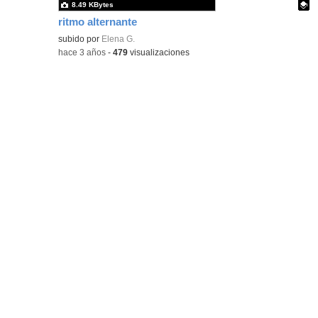
8.49 KBytes
ritmo alternante
Contenido educativo.
subido por
Elena G.
-
hace 3 años
-
479
visualizaciones