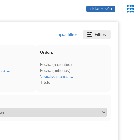
Servic
Iniciar sesión
Educa
Limpiar filtros
Filtros
Orden:
Fecha (recientes)
ico
Fecha (antiguos)
Visualizaciones
Título