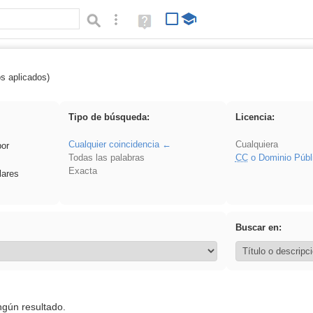
Búsqueda avanzada
Ayuda
(en
ventana
nueva)
os aplicados)
ritmo
Tipo de búsqueda:
Licencia:
Cualquier coincidencia
Cualquiera
por
Todas las palabras
CC
o Dominio Públ
Exacta
lares
Buscar en:
ngún resultado.