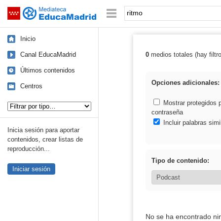
Mediateca de EducaMadrid
Saltar navegación
Palabra o frase:
Inicio
Canal EducaMadrid
0
medios totales (hay filtr
Resultados de: 
Últimos contenidos
Opciones adicionales:
Centros
Tipo de contenido:
Mostrar protegidos 
contraseña
Incluir palabras simi
Inicia sesión para aportar
contenidos, crear listas de
reproducción...
Tipo de contenido:
Iniciar sesión
No se ha encontrado ni