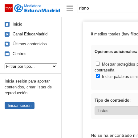
Mediateca de EducaMadrid
Saltar navegación
Palabra o frase:
Inicio
Canal EducaMadrid
0
medios totales (hay filtr
Resultados de: 
Últimos contenidos
Opciones adicionales:
Centros
Tipo de contenido:
Mostrar protegidos 
contraseña
Incluir palabras simi
Inicia sesión para aportar
contenidos, crear listas de
reproducción...
Tipo de contenido:
Iniciar sesión
No se ha encontrado ni