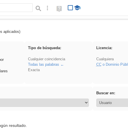
Búsqueda avanzada
Ayuda
(en
ventana
nueva)
os aplicados)
ritmo
Tipo de búsqueda:
Licencia:
Cualquier coincidencia
Cualquiera
por
Todas las palabras
CC
o Dominio Públ
Exacta
lares
Buscar en:
ngún resultado.