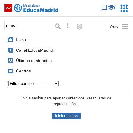
Mediateca de EducaMadrid
Saltar navegación
Servic
Educa
Palabra o frase:
Búsqueda avanzada
Ayuda
(en
ventana
Inicio
nueva)
Canal EducaMadrid
Últimos contenidos
Centros
Tipo de contenido:
Inicia sesión para aportar contenidos, crear listas de
reproducción...
Iniciar sesión