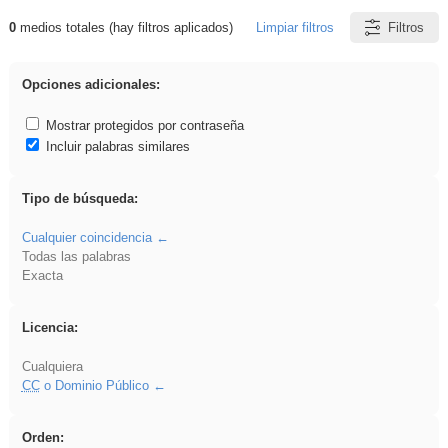
0
medios totales (hay filtros aplicados)
Limpiar filtros
Filtros
Resultados de: ritmo
Opciones adicionales:
Mostrar protegidos por contraseña
Incluir palabras similares
Tipo de búsqueda:
Cualquier coincidencia
Todas las palabras
Exacta
Licencia:
Cualquiera
CC
o Dominio Público
Orden: