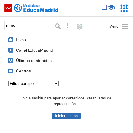
Mediateca de EducaMadrid
Saltar navegación
Servic
Educa
Palabra o frase:
Búsqueda avanzada
Ayuda
(en
ventana
Inicio
nueva)
Canal EducaMadrid
Últimos contenidos
Centros
Tipo de contenido:
Inicia sesión para aportar contenidos, crear listas de
reproducción...
Iniciar sesión