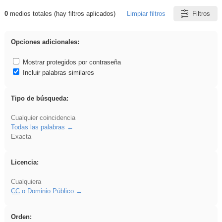
0
medios totales (hay filtros aplicados)
Limpiar filtros
Filtros
Resultados de: ritmo
Opciones adicionales:
Mostrar protegidos por contraseña
Incluir palabras similares
Tipo de búsqueda:
Cualquier coincidencia
Todas las palabras
Exacta
Licencia:
Cualquiera
CC
o Dominio Público
Orden: