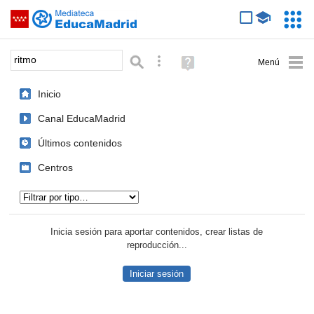
Mediateca de EducaMadrid
Saltar navegación
Servic
Educa
Palabra o frase:
Búsqueda avanzada
Ayuda
(en
ventana
Inicio
nueva)
Canal EducaMadrid
Últimos contenidos
Centros
Tipo de contenido:
Inicia sesión para aportar contenidos, crear listas de
reproducción...
Iniciar sesión