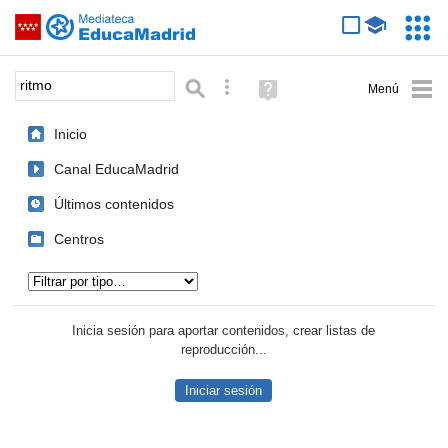
Mediateca de EducaMadrid
Saltar navegación
Servic
Educa
Palabra o frase:
Búsqueda avanzada
Ayuda
(en
ventana
Inicio
nueva)
Canal EducaMadrid
Últimos contenidos
Centros
Tipo de contenido:
Inicia sesión para aportar contenidos, crear listas de
reproducción...
Iniciar sesión