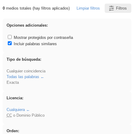
0
medios totales (hay filtros aplicados)
Limpiar filtros
Filtros
Resultados de: ritmo
Opciones adicionales:
Mostrar protegidos por contraseña
Incluir palabras similares
Tipo de búsqueda:
Cualquier coincidencia
Todas las palabras
Exacta
Licencia:
Cualquiera
CC
o Dominio Público
Orden: