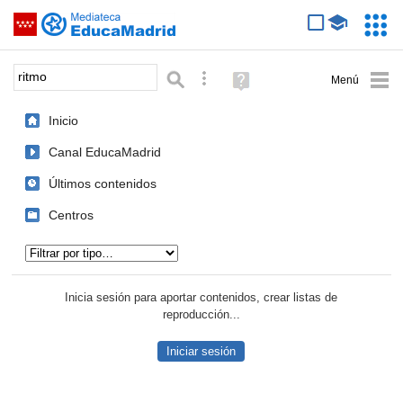
Mediateca de EducaMadrid
Saltar navegación
Servic
Educa
Palabra o frase:
Búsqueda avanzada
Ayuda
(en
ventana
Inicio
nueva)
Canal EducaMadrid
Últimos contenidos
Centros
Tipo de contenido:
Inicia sesión para aportar contenidos, crear listas de
reproducción...
Iniciar sesión