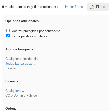
0
medios totales (hay filtros aplicados)
Limpiar filtros
Filtros
Resultados de: ritmo
Opciones adicionales:
Mostrar protegidos por contraseña
Incluir palabras similares
Tipo de búsqueda:
Cualquier coincidencia
Todas las palabras
Exacta
Licencia:
Cualquiera
CC
o Dominio Público
Orden: