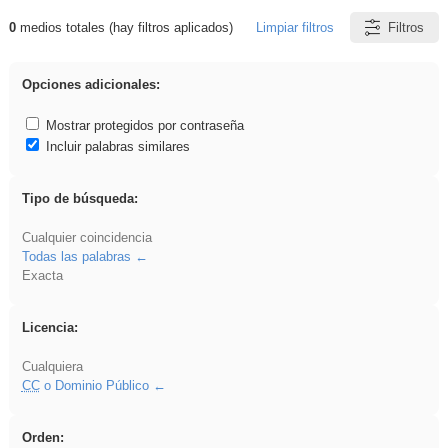
0
medios totales (hay filtros aplicados)
Limpiar filtros
Filtros
Resultados de: ritmo
Opciones adicionales:
Mostrar protegidos por contraseña
Incluir palabras similares
Tipo de búsqueda:
Cualquier coincidencia
Todas las palabras
Exacta
Licencia:
Cualquiera
CC
o Dominio Público
Orden: