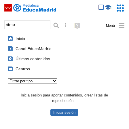
Mediateca de EducaMadrid
Saltar navegación
Servic
Educa
Palabra o frase:
Búsqueda avanzada
Ayuda
(en
ventana
Inicio
nueva)
Canal EducaMadrid
Últimos contenidos
Centros
Tipo de contenido:
Inicia sesión para aportar contenidos, crear listas de
reproducción...
Iniciar sesión