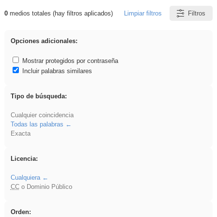
0
medios totales (hay filtros aplicados)
Limpiar filtros
Filtros
Resultados de: ritmo
Opciones adicionales:
Mostrar protegidos por contraseña
Incluir palabras similares
Tipo de búsqueda:
Cualquier coincidencia
Todas las palabras
Exacta
Licencia:
Cualquiera
CC
o Dominio Público
Orden: