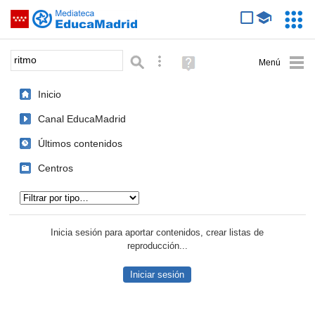
Mediateca de EducaMadrid
Saltar navegación
Servic
Educa
Palabra o frase:
Búsqueda avanzada
Ayuda
(en
ventana
Inicio
nueva)
Canal EducaMadrid
Últimos contenidos
Centros
Tipo de contenido:
Inicia sesión para aportar contenidos, crear listas de
reproducción...
Iniciar sesión