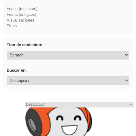
Fecha (recientes)
Fecha (antiguos)
Visualizaciones
Título
Tipo de contenido:
Buscar en:
Mos
…
Encontrado «ritmo» en:
Descripción
la
ubic
de l
bús