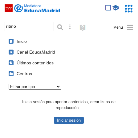
Mediateca de EducaMadrid
Saltar navegación
Servic
Educa
Palabra o frase:
Búsqueda avanzada
Ayuda
(en
ventana
Inicio
nueva)
Canal EducaMadrid
Últimos contenidos
Centros
Tipo de contenido:
Inicia sesión para aportar contenidos, crear listas de
reproducción...
Iniciar sesión