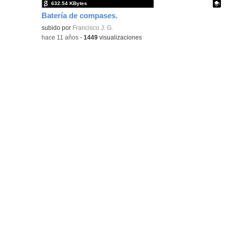
632.54 KBytes
Batería de compases.
Contenido educativo.
subido por
Francisco J. G.
-
hace 11 años
-
1449
visualizaciones