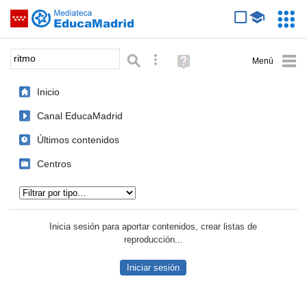
Mediateca de EducaMadrid
Saltar navegación
Servic
Educa
Palabra o frase:
Búsqueda avanzada
Ayuda
(en
ventana
Inicio
nueva)
Canal EducaMadrid
Últimos contenidos
Centros
Tipo de contenido:
Inicia sesión para aportar contenidos, crear listas de
reproducción...
Iniciar sesión