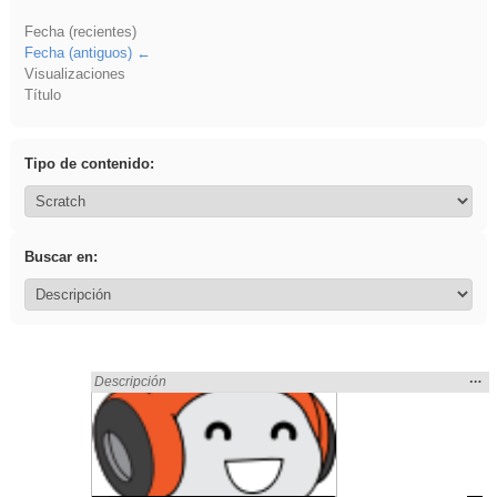
Fecha (recientes)
Fecha (antiguos)
Visualizaciones
Título
Tipo de contenido:
Buscar en:
Mos
…
Encontrado «ritmo» en:
Descripción
la
ubic
de l
bús