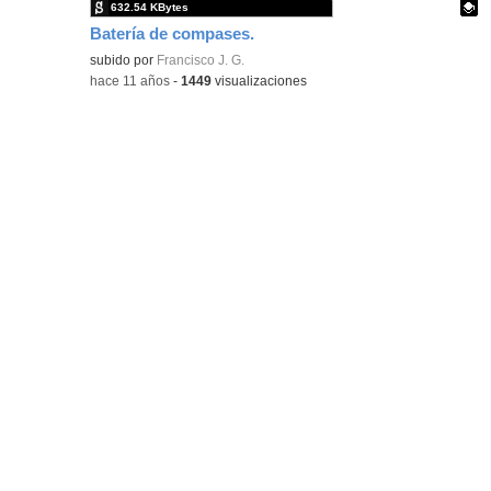
632.54 KBytes
Batería de compases.
Contenido educativo.
subido por
Francisco J. G.
-
hace 11 años
-
1449
visualizaciones