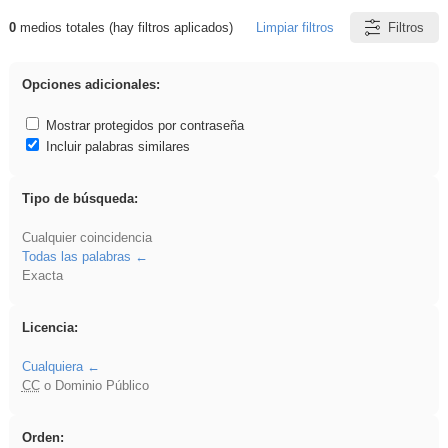
0
medios totales (hay filtros aplicados)
Limpiar filtros
Filtros
Resultados de: ritmo
Opciones adicionales:
Mostrar protegidos por contraseña
Incluir palabras similares
Tipo de búsqueda:
Cualquier coincidencia
Todas las palabras
Exacta
Licencia:
Cualquiera
CC
o Dominio Público
Orden: