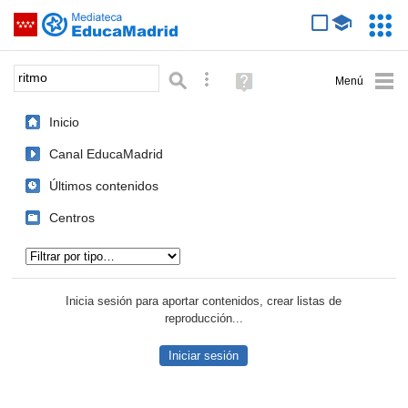
Mediateca de EducaMadrid
Saltar navegación
Servic
Educa
Palabra o frase:
Búsqueda avanzada
Ayuda
(en
ventana
Inicio
nueva)
Canal EducaMadrid
Últimos contenidos
Centros
Tipo de contenido:
Inicia sesión para aportar contenidos, crear listas de
reproducción...
Iniciar sesión