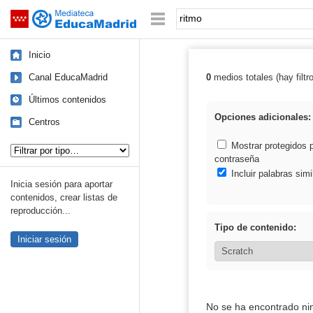
Mediateca de EducaMadrid
Saltar navegación
Palabra o frase:
Inicio
Canal EducaMadrid
0
medios totales (hay filtr
Resultados de: 
Últimos contenidos
Opciones adicionales:
Centros
Tipo de contenido:
Mostrar protegidos 
contraseña
Incluir palabras simi
Inicia sesión para aportar
contenidos, crear listas de
reproducción...
Tipo de contenido:
Iniciar sesión
No se ha encontrado ni