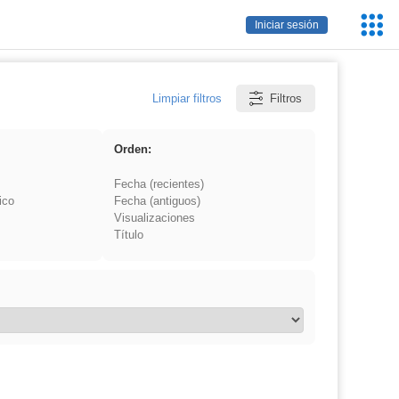
Servic
Iniciar sesión
Educa
Limpiar filtros
Filtros
Orden:
Fecha (recientes)
ico
Fecha (antiguos)
Visualizaciones
Título