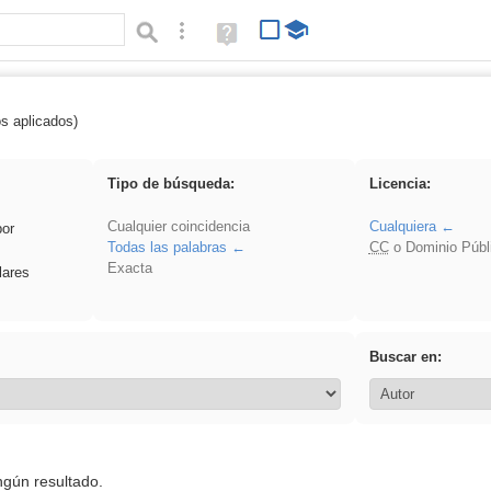
Búsqueda avanzada
Ayuda
(en
ventana
nueva)
os aplicados)
ritmo
Tipo de búsqueda:
Licencia:
Cualquier coincidencia
Cualquiera
por
Todas las palabras
CC
o Dominio Públ
Exacta
lares
Buscar en:
ngún resultado.