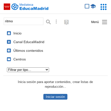
Mediateca de EducaMadrid
Saltar navegación
Servic
Educa
Palabra o frase:
Búsqueda avanzada
Ayuda
(en
ventana
Inicio
nueva)
Canal EducaMadrid
Últimos contenidos
Centros
Tipo de contenido:
Inicia sesión para aportar contenidos, crear listas de
reproducción...
Iniciar sesión