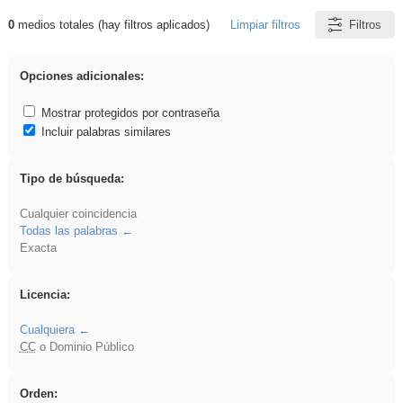
0
medios totales (hay filtros aplicados)
Limpiar filtros
Filtros
Resultados de: ritmo
Opciones adicionales:
Mostrar protegidos por contraseña
Incluir palabras similares
Tipo de búsqueda:
Cualquier coincidencia
Todas las palabras
Exacta
Licencia:
Cualquiera
CC
o Dominio Público
Orden: