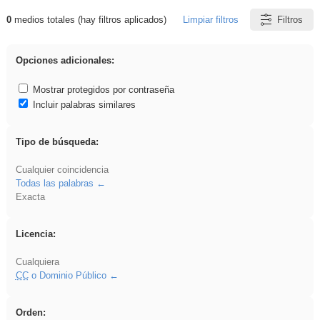
0
medios totales (hay filtros aplicados)
Limpiar filtros
Filtros
Resultados de: ritmo
Opciones adicionales:
Mostrar protegidos por contraseña
Incluir palabras similares
Tipo de búsqueda:
Cualquier coincidencia
Todas las palabras
Exacta
Licencia:
Cualquiera
CC
o Dominio Público
Orden: