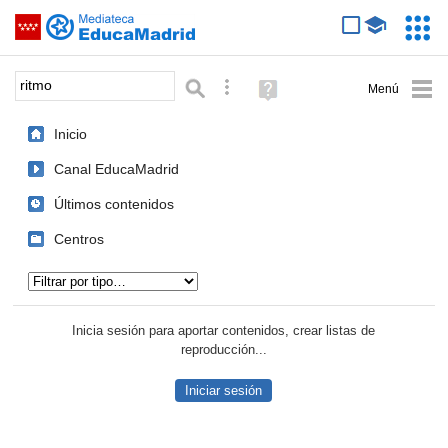
Mediateca de EducaMadrid
Saltar navegación
Servic
Educa
Palabra o frase:
Búsqueda avanzada
Ayuda
(en
ventana
Inicio
nueva)
Canal EducaMadrid
Últimos contenidos
Centros
Tipo de contenido:
Inicia sesión para aportar contenidos, crear listas de
reproducción...
Iniciar sesión