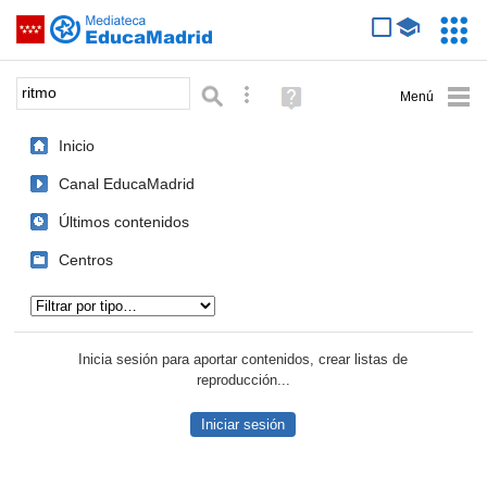
Mediateca de EducaMadrid
Saltar navegación
Servic
Educa
Palabra o frase:
Búsqueda avanzada
Ayuda
(en
ventana
Inicio
nueva)
Canal EducaMadrid
Últimos contenidos
Centros
Tipo de contenido:
Inicia sesión para aportar contenidos, crear listas de
reproducción...
Iniciar sesión