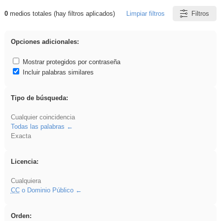
0
medios totales (hay filtros aplicados)
Limpiar filtros
Filtros
Resultados de: ritmo
Opciones adicionales:
Mostrar protegidos por contraseña
Incluir palabras similares
Tipo de búsqueda:
Cualquier coincidencia
Todas las palabras
Exacta
Licencia:
Cualquiera
CC
o Dominio Público
Orden: