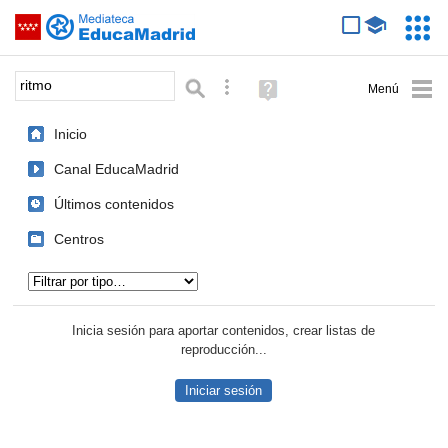
Mediateca de EducaMadrid
Saltar navegación
Servic
Educa
Palabra o frase:
Búsqueda avanzada
Ayuda
(en
ventana
Inicio
nueva)
Canal EducaMadrid
Últimos contenidos
Centros
Tipo de contenido:
Inicia sesión para aportar contenidos, crear listas de
reproducción...
Iniciar sesión