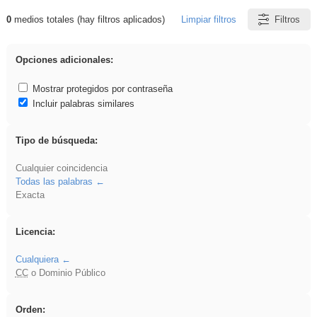
0
medios totales (hay filtros aplicados)
Limpiar filtros
Filtros
Resultados de: ritmo
Opciones adicionales:
Mostrar protegidos por contraseña
Incluir palabras similares
Tipo de búsqueda:
Cualquier coincidencia
Todas las palabras
Exacta
Licencia:
Cualquiera
CC
o Dominio Público
Orden: