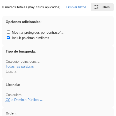
0
medios totales (hay filtros aplicados)
Limpiar filtros
Filtros
Resultados de: ritmo
Opciones adicionales:
Mostrar protegidos por contraseña
Incluir palabras similares
Tipo de búsqueda:
Cualquier coincidencia
Todas las palabras
Exacta
Licencia:
Cualquiera
CC
o Dominio Público
Orden: