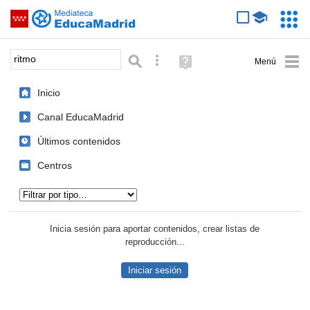
Mediateca de EducaMadrid
Saltar navegación
Servic
Educa
Palabra o frase:
Búsqueda avanzada
Ayuda
(en
ventana
Inicio
nueva)
Canal EducaMadrid
Últimos contenidos
Centros
Tipo de contenido:
Inicia sesión para aportar contenidos, crear listas de
reproducción...
Iniciar sesión