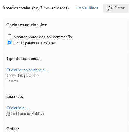
0
medios totales (hay filtros aplicados)
Limpiar filtros
Filtros
Resultados de: ritmo
Opciones adicionales:
Mostrar protegidos por contraseña
Incluir palabras similares
Tipo de búsqueda:
Cualquier coincidencia
Todas las palabras
Exacta
Licencia:
Cualquiera
CC
o Dominio Público
Orden: