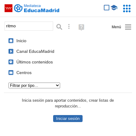
Mediateca de EducaMadrid
Saltar navegación
Servic
Educa
Palabra o frase:
Búsqueda avanzada
Ayuda
(en
ventana
Inicio
nueva)
Canal EducaMadrid
Últimos contenidos
Centros
Tipo de contenido:
Inicia sesión para aportar contenidos, crear listas de
reproducción...
Iniciar sesión