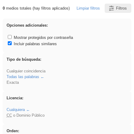
0
medios totales (hay filtros aplicados)
Limpiar filtros
Filtros
Resultados de: soldador
Opciones adicionales:
Mostrar protegidos por contraseña
Incluir palabras similares
Tipo de búsqueda:
Cualquier coincidencia
Todas las palabras
Exacta
Licencia:
Cualquiera
CC
o Dominio Público
Orden: