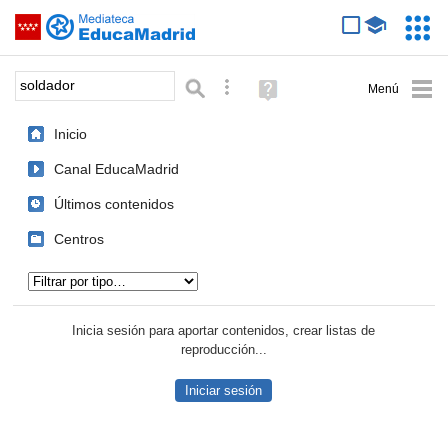
Mediateca de EducaMadrid
Saltar navegación
Servic
Educa
Palabra o frase:
Búsqueda avanzada
Ayuda
(en
ventana
Inicio
nueva)
Canal EducaMadrid
Últimos contenidos
Centros
Tipo de contenido:
Inicia sesión para aportar contenidos, crear listas de
reproducción...
Iniciar sesión