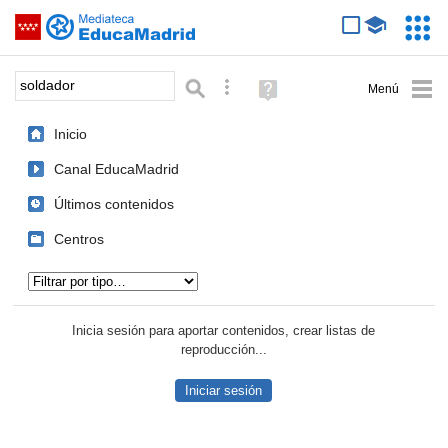
Mediateca de EducaMadrid
Saltar navegación
Servic
Educa
Palabra o frase:
Búsqueda avanzada
Ayuda
(en
ventana
Inicio
nueva)
Canal EducaMadrid
Últimos contenidos
Centros
Tipo de contenido:
Inicia sesión para aportar contenidos, crear listas de
reproducción...
Iniciar sesión