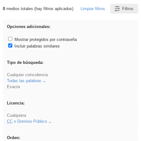
0
medios totales (hay filtros aplicados)
Limpiar filtros
Filtros
Resultados de: soldador
Opciones adicionales:
Mostrar protegidos por contraseña
Incluir palabras similares
Tipo de búsqueda:
Cualquier coincidencia
Todas las palabras
Exacta
Licencia:
Cualquiera
CC
o Dominio Público
Orden: