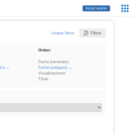
Servic
Iniciar sesión
Educa
Limpiar filtros
Filtros
Orden:
Fecha (recientes)
ico
Fecha (antiguos)
Visualizaciones
Título