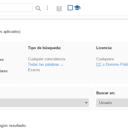
Búsqueda avanzada
Ayuda
(en
ventana
nueva)
os aplicados)
soldador
Tipo de búsqueda:
Licencia:
Cualquier coincidencia
Cualquiera
por
Todas las palabras
CC
o Dominio Públ
Exacta
lares
Buscar en:
ngún resultado.