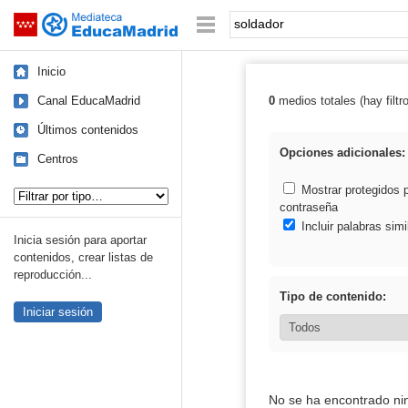
Mediateca de EducaMadrid
Saltar navegación
Palabra o frase:
Inicio
Canal EducaMadrid
0
medios totales (hay filtr
Resultados de: 
Últimos contenidos
Opciones adicionales:
Centros
Tipo de contenido:
Mostrar protegidos 
contraseña
Incluir palabras simi
Inicia sesión para aportar
contenidos, crear listas de
reproducción...
Tipo de contenido:
Iniciar sesión
No se ha encontrado ni