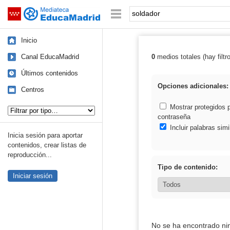
Mediateca de EducaMadrid
Saltar navegación
Palabra o frase:
Inicio
Canal EducaMadrid
0
medios totales (hay filtr
Resultados de: 
Últimos contenidos
Opciones adicionales:
Centros
Tipo de contenido:
Mostrar protegidos 
contraseña
Incluir palabras simi
Inicia sesión para aportar
contenidos, crear listas de
reproducción...
Tipo de contenido:
Iniciar sesión
No se ha encontrado ni