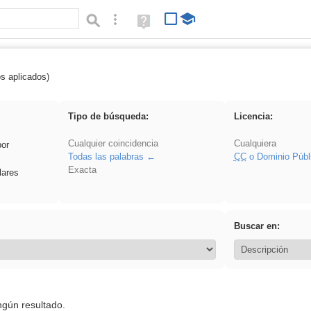
Búsqueda avanzada
Ayuda
(en
ventana
nueva)
os aplicados)
soldador
Tipo de búsqueda:
Licencia:
Cualquier coincidencia
Cualquiera
por
Todas las palabras
CC
o Dominio Públ
Exacta
lares
Buscar en:
ngún resultado.