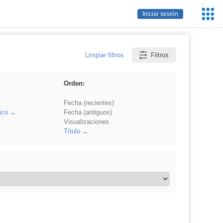
Servic
Iniciar sesión
Educa
Limpiar filtros
Filtros
Orden:
Fecha (recientes)
ico
Fecha (antiguos)
Visualizaciones
Título