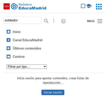
Mediateca de EducaMadrid
Saltar navegación
Servic
Educa
Palabra o frase:
Búsqueda avanzada
Ayuda
(en
ventana
Inicio
nueva)
Canal EducaMadrid
Últimos contenidos
Centros
Tipo de contenido:
Inicia sesión para aportar contenidos, crear listas de
reproducción...
Iniciar sesión