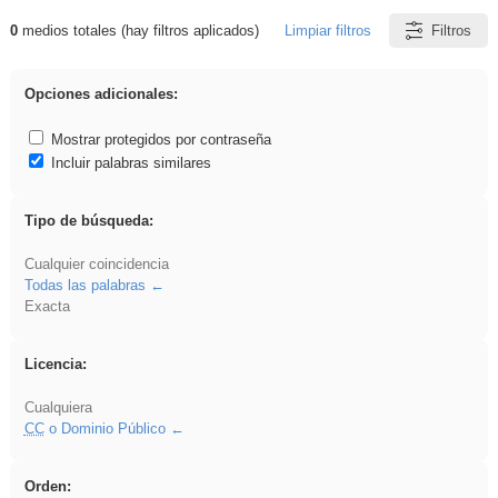
0
medios totales (hay filtros aplicados)
Limpiar filtros
Filtros
Resultados de: soldador
Opciones adicionales:
Mostrar protegidos por contraseña
Incluir palabras similares
Tipo de búsqueda:
Cualquier coincidencia
Todas las palabras
Exacta
Licencia:
Cualquiera
CC
o Dominio Público
Orden: