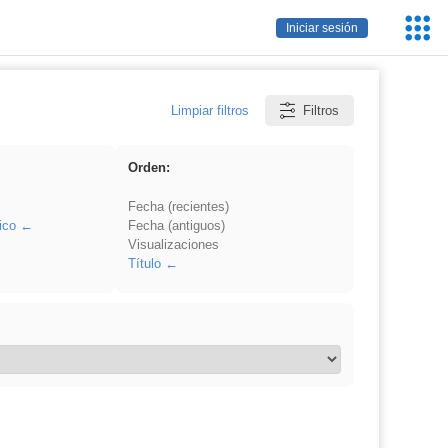
Servic
Iniciar sesión
Educa
Limpiar filtros
Filtros
Orden:
Fecha (recientes)
ico
Fecha (antiguos)
Visualizaciones
Título