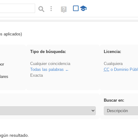
Búsqueda avanzada
Ayuda
(en
ventana
nueva)
os aplicados)
soldador
Tipo de búsqueda:
Licencia:
Cualquier coincidencia
Cualquiera
por
Todas las palabras
CC
o Dominio Públ
Exacta
lares
Buscar en:
ngún resultado.