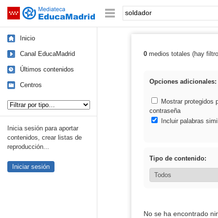
Mediateca de EducaMadrid
Saltar navegación
Palabra o frase:
Inicio
Canal EducaMadrid
0
medios totales (hay filtr
Resultados de: 
Últimos contenidos
Opciones adicionales:
Centros
Tipo de contenido:
Mostrar protegidos 
contraseña
Incluir palabras simi
Inicia sesión para aportar
contenidos, crear listas de
reproducción...
Tipo de contenido:
Iniciar sesión
No se ha encontrado ni