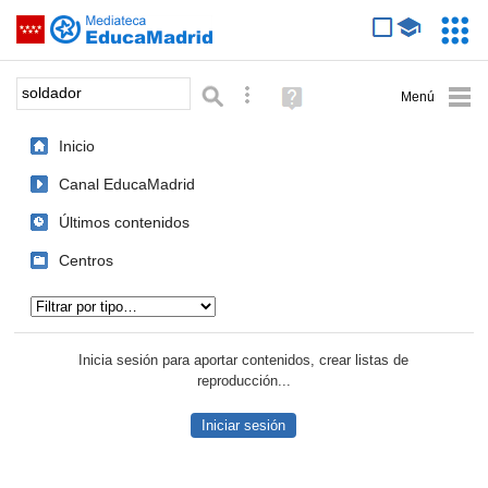
Mediateca de EducaMadrid
Saltar navegación
Servic
Educa
Palabra o frase:
Búsqueda avanzada
Ayuda
(en
ventana
Inicio
nueva)
Canal EducaMadrid
Últimos contenidos
Centros
Tipo de contenido:
Inicia sesión para aportar contenidos, crear listas de
reproducción...
Iniciar sesión