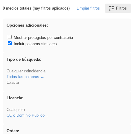
0
medios totales (hay filtros aplicados)
Limpiar filtros
Filtros
Resultados de: soldador
Opciones adicionales:
Mostrar protegidos por contraseña
Incluir palabras similares
Tipo de búsqueda:
Cualquier coincidencia
Todas las palabras
Exacta
Licencia:
Cualquiera
CC
o Dominio Público
Orden: