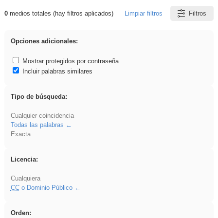
0
medios totales (hay filtros aplicados)
Limpiar filtros
Filtros
Resultados de: soldador
Opciones adicionales:
Mostrar protegidos por contraseña
Incluir palabras similares
Tipo de búsqueda:
Cualquier coincidencia
Todas las palabras
Exacta
Licencia:
Cualquiera
CC
o Dominio Público
Orden: