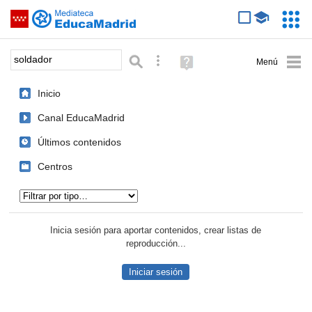
Mediateca de EducaMadrid
Saltar navegación
Servic
Educa
Palabra o frase:
Búsqueda avanzada
Ayuda
(en
ventana
Inicio
nueva)
Canal EducaMadrid
Últimos contenidos
Centros
Tipo de contenido:
Inicia sesión para aportar contenidos, crear listas de
reproducción...
Iniciar sesión