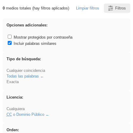
0
medios totales (hay filtros aplicados)
Limpiar filtros
Filtros
Resultados de: soldador
Opciones adicionales:
Mostrar protegidos por contraseña
Incluir palabras similares
Tipo de búsqueda:
Cualquier coincidencia
Todas las palabras
Exacta
Licencia:
Cualquiera
CC
o Dominio Público
Orden: