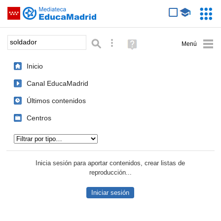
Mediateca de EducaMadrid
Saltar navegación
Servic
Educa
Palabra o frase:
Búsqueda avanzada
Ayuda
(en
ventana
Inicio
nueva)
Canal EducaMadrid
Últimos contenidos
Centros
Tipo de contenido:
Inicia sesión para aportar contenidos, crear listas de
reproducción...
Iniciar sesión