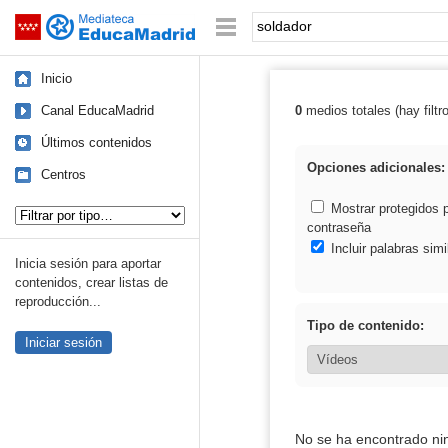
Mediateca de EducaMadrid
Saltar navegación
Palabra o frase:
Inicio
Canal EducaMadrid
0
medios totales (hay filtr
Resultados de: 
Últimos contenidos
Opciones adicionales:
Centros
Tipo de contenido:
Mostrar protegidos 
contraseña
Incluir palabras simi
Inicia sesión para aportar
contenidos, crear listas de
reproducción...
Tipo de contenido:
Iniciar sesión
No se ha encontrado ni