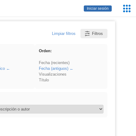
Servic
Iniciar sesión
Educa
Limpiar filtros
Filtros
Orden:
Fecha (recientes)
ico
Fecha (antiguos)
Visualizaciones
Título