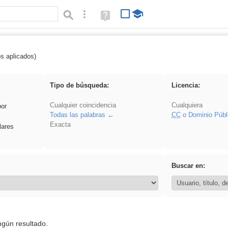
Búsqueda avanzada
Ayuda
(en
ventana
nueva)
os aplicados)
soldador
Tipo de búsqueda:
Licencia:
Cualquier coincidencia
Cualquiera
por
Todas las palabras
CC
o Dominio Públ
Exacta
lares
Buscar en:
ngún resultado.