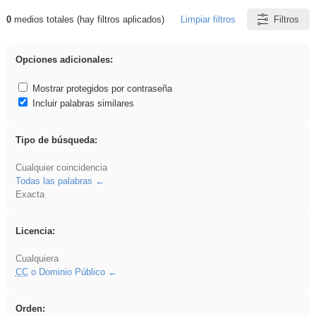
0
medios totales (hay filtros aplicados)
Limpiar filtros
Filtros
Resultados de: soldador
Opciones adicionales:
Mostrar protegidos por contraseña
Incluir palabras similares
Tipo de búsqueda:
Cualquier coincidencia
Todas las palabras
Exacta
Licencia:
Cualquiera
CC
o Dominio Público
Orden: