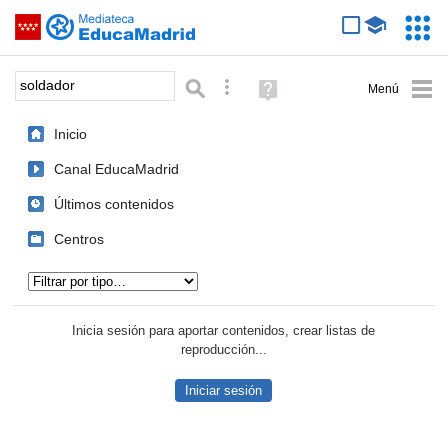
Mediateca de EducaMadrid
Saltar navegación
Servic
Educa
Palabra o frase:
Búsqueda avanzada
Ayuda
(en
ventana
Inicio
nueva)
Canal EducaMadrid
Últimos contenidos
Centros
Tipo de contenido:
Inicia sesión para aportar contenidos, crear listas de
reproducción...
Iniciar sesión