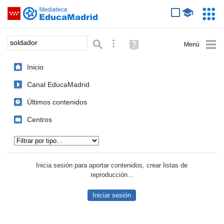
Mediateca de EducaMadrid
Saltar navegación
Servic
Educa
Palabra o frase:
Búsqueda avanzada
Ayuda
(en
ventana
Inicio
nueva)
Canal EducaMadrid
Últimos contenidos
Centros
Tipo de contenido:
Inicia sesión para aportar contenidos, crear listas de
reproducción...
Iniciar sesión