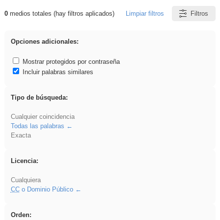
0
medios totales (hay filtros aplicados)
Limpiar filtros
Filtros
Resultados de: soldador
Opciones adicionales:
Mostrar protegidos por contraseña
Incluir palabras similares
Tipo de búsqueda:
Cualquier coincidencia
Todas las palabras
Exacta
Licencia:
Cualquiera
CC
o Dominio Público
Orden: