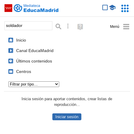
Mediateca de EducaMadrid
Saltar navegación
Servic
Educa
Palabra o frase:
Búsqueda avanzada
Ayuda
(en
ventana
Inicio
nueva)
Canal EducaMadrid
Últimos contenidos
Centros
Tipo de contenido:
Inicia sesión para aportar contenidos, crear listas de
reproducción...
Iniciar sesión