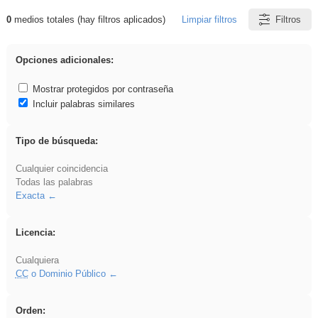
0
medios totales (hay filtros aplicados)
Limpiar filtros
Filtros
Resultados de: soldador
Opciones adicionales:
Mostrar protegidos por contraseña
Incluir palabras similares
Tipo de búsqueda:
Cualquier coincidencia
Todas las palabras
Exacta
Licencia:
Cualquiera
CC
o Dominio Público
Orden: