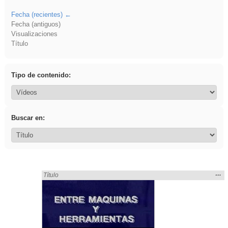
Fecha (recientes)
Fecha (antiguos)
Visualizaciones
Título
Tipo de contenido:
Buscar en:
Mos
…
Encontrado «soldador» en:
Título
la
ubic
de l
bús