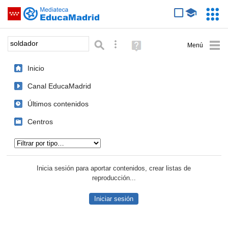
Mediateca de EducaMadrid
Saltar navegación
Servic
Educa
Palabra o frase:
Búsqueda avanzada
Ayuda
(en
ventana
Inicio
nueva)
Canal EducaMadrid
Últimos contenidos
Centros
Tipo de contenido:
Inicia sesión para aportar contenidos, crear listas de
reproducción...
Iniciar sesión