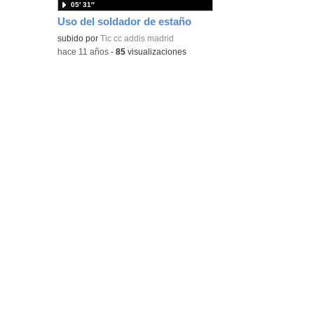
05′ 31″
Uso del soldador de estaño
subido por
Tic cc addis madrid
-
hace 11 años
-
85
visualizaciones