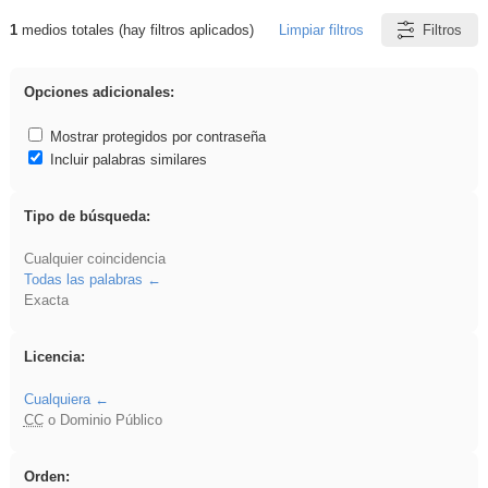
1
medios totales (hay filtros aplicados)
Limpiar filtros
Filtros
Resultados de: soldador
Opciones adicionales:
Mostrar protegidos por contraseña
Incluir palabras similares
Tipo de búsqueda:
Cualquier coincidencia
Todas las palabras
Exacta
Licencia:
Cualquiera
CC
o Dominio Público
Orden: