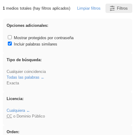
1
medios totales (hay filtros aplicados)
Limpiar filtros
Filtros
Resultados de: soldador
Opciones adicionales:
Mostrar protegidos por contraseña
Incluir palabras similares
Tipo de búsqueda:
Cualquier coincidencia
Todas las palabras
Exacta
Licencia:
Cualquiera
CC
o Dominio Público
Orden: