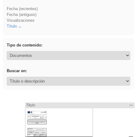
Fecha (recientes)
Fecha (antiguos)
Visualizaciones
Título
Tipo de contenido:
Buscar en:
Mos
…
Encontrado «soldador» en:
Título
la
ubic
de l
bús