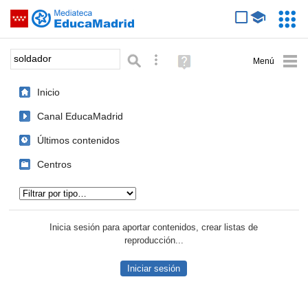
Mediateca de EducaMadrid
Saltar navegación
Servic
Educa
Palabra o frase:
Búsqueda avanzada
Ayuda
(en
ventana
Inicio
nueva)
Canal EducaMadrid
Últimos contenidos
Centros
Tipo de contenido:
Inicia sesión para aportar contenidos, crear listas de
reproducción...
Iniciar sesión