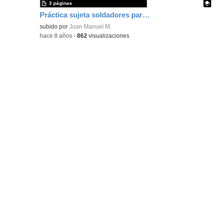
3 páginas
Práctica sujeta soldadores para impresión 3D
Contenido educativo.
subido por
Juan Manuel M.
-
hace 8 años
-
862
visualizaciones