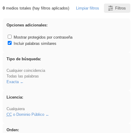
0
medios totales (hay filtros aplicados)
Limpiar filtros
Filtros
Resultados de: soldador
Opciones adicionales:
Mostrar protegidos por contraseña
Incluir palabras similares
Tipo de búsqueda:
Cualquier coincidencia
Todas las palabras
Exacta
Licencia:
Cualquiera
CC
o Dominio Público
Orden: