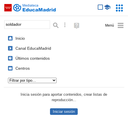
Mediateca de EducaMadrid
Saltar navegación
Servic
Educa
Palabra o frase:
Búsqueda avanzada
Ayuda
(en
ventana
Inicio
nueva)
Canal EducaMadrid
Últimos contenidos
Centros
Tipo de contenido:
Inicia sesión para aportar contenidos, crear listas de
reproducción...
Iniciar sesión