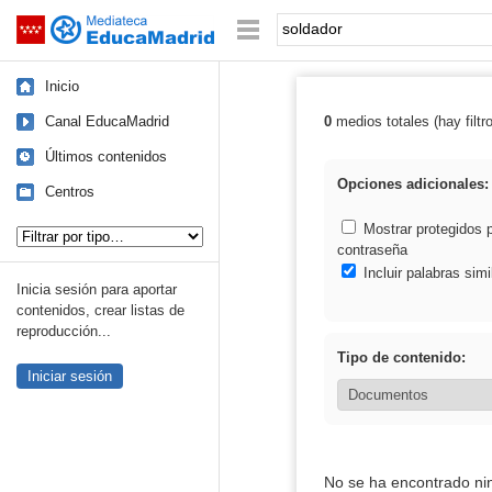
Mediateca de EducaMadrid
Saltar navegación
Palabra o frase:
Inicio
Canal EducaMadrid
0
medios totales (hay filtr
Resultados de: 
Últimos contenidos
Opciones adicionales:
Centros
Tipo de contenido:
Mostrar protegidos 
contraseña
Incluir palabras simi
Inicia sesión para aportar
contenidos, crear listas de
reproducción...
Tipo de contenido:
Iniciar sesión
No se ha encontrado ni