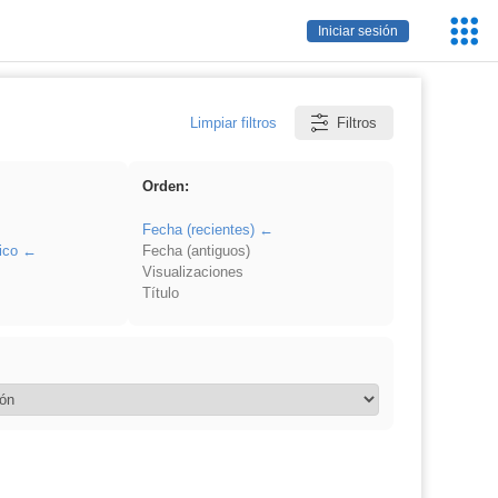
Servic
Iniciar sesión
Educa
Limpiar filtros
Filtros
Orden:
Fecha (recientes)
ico
Fecha (antiguos)
Visualizaciones
Título