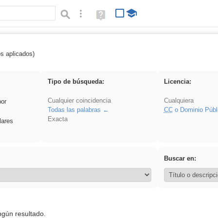
Búsqueda avanzada
Ayuda
(en
ventana
nueva)
os aplicados)
soldador
Tipo de búsqueda:
Licencia:
Cualquier coincidencia
Cualquiera
por
Todas las palabras
CC
o Dominio Públ
Exacta
lares
Buscar en:
ngún resultado.