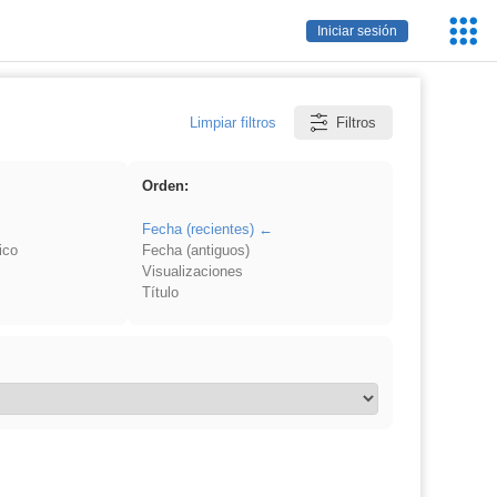
Servic
Iniciar sesión
Educa
Limpiar filtros
Filtros
Orden:
Fecha (recientes)
ico
Fecha (antiguos)
Visualizaciones
Título