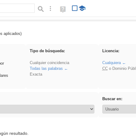
Búsqueda avanzada
Ayuda
(en
ventana
nueva)
os aplicados)
soldador
Tipo de búsqueda:
Licencia:
Cualquier coincidencia
Cualquiera
por
Todas las palabras
CC
o Dominio Públ
Exacta
lares
Buscar en:
ngún resultado.