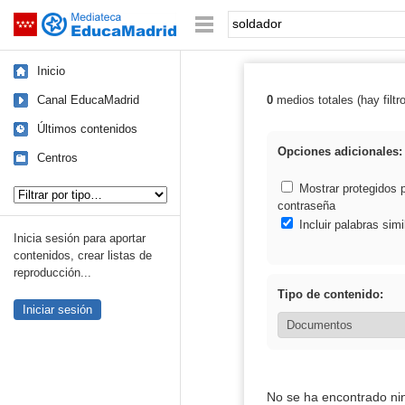
Mediateca de EducaMadrid
Saltar navegación
Palabra o frase:
Inicio
Canal EducaMadrid
0
medios totales (hay filtr
Resultados de: 
Últimos contenidos
Opciones adicionales:
Centros
Tipo de contenido:
Mostrar protegidos 
contraseña
Incluir palabras simi
Inicia sesión para aportar
contenidos, crear listas de
reproducción...
Tipo de contenido:
Iniciar sesión
No se ha encontrado ni