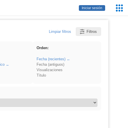
Servic
Iniciar sesión
Educa
Limpiar filtros
Filtros
Orden:
Fecha (recientes)
ico
Fecha (antiguos)
Visualizaciones
Título