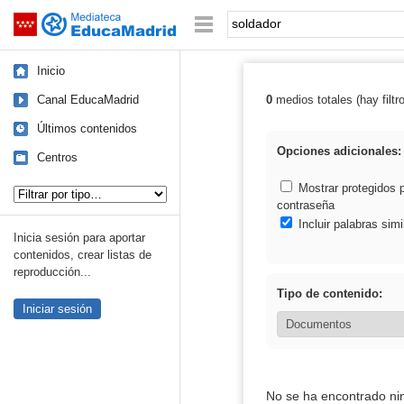
Mediateca de EducaMadrid
Saltar navegación
Palabra o frase:
Inicio
Canal EducaMadrid
0
medios totales (hay filtr
Resultados de: 
Últimos contenidos
Opciones adicionales:
Centros
Tipo de contenido:
Mostrar protegidos 
contraseña
Incluir palabras simi
Inicia sesión para aportar
contenidos, crear listas de
reproducción...
Tipo de contenido:
Iniciar sesión
No se ha encontrado ni