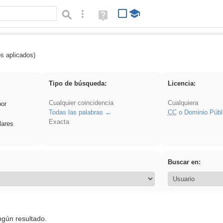
Búsqueda avanzada
Ayuda
(en
ventana
nueva)
os aplicados)
soldador
Tipo de búsqueda:
Licencia:
Cualquier coincidencia
Cualquiera
por
Todas las palabras
CC
o Dominio Públ
Exacta
lares
Buscar en:
ngún resultado.