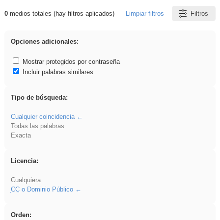
0
medios totales (hay filtros aplicados)
Limpiar filtros
Filtros
Resultados de: soldador
Opciones adicionales:
Mostrar protegidos por contraseña
Incluir palabras similares
Tipo de búsqueda:
Cualquier coincidencia
Todas las palabras
Exacta
Licencia:
Cualquiera
CC
o Dominio Público
Orden: