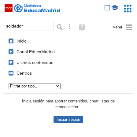
Mediateca de EducaMadrid
Saltar navegación
Servic
Educa
Palabra o frase:
Búsqueda avanzada
Ayuda
(en
ventana
Inicio
nueva)
Canal EducaMadrid
Últimos contenidos
Centros
Tipo de contenido:
Inicia sesión para aportar contenidos, crear listas de
reproducción...
Iniciar sesión