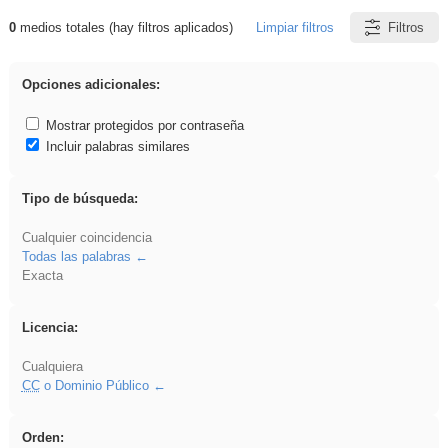
0
medios totales (hay filtros aplicados)
Limpiar filtros
Filtros
Resultados de: soldador
Opciones adicionales:
Mostrar protegidos por contraseña
Incluir palabras similares
Tipo de búsqueda:
Cualquier coincidencia
Todas las palabras
Exacta
Licencia:
Cualquiera
CC
o Dominio Público
Orden: