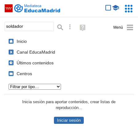
Mediateca de EducaMadrid
Saltar navegación
Servic
Educa
Palabra o frase:
Búsqueda avanzada
Ayuda
(en
ventana
Inicio
nueva)
Canal EducaMadrid
Últimos contenidos
Centros
Tipo de contenido:
Inicia sesión para aportar contenidos, crear listas de
reproducción...
Iniciar sesión