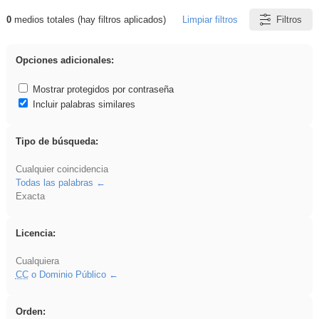
0
medios totales (hay filtros aplicados)
Limpiar filtros
Filtros
Resultados de: soldador
Opciones adicionales:
Mostrar protegidos por contraseña
Incluir palabras similares
Tipo de búsqueda:
Cualquier coincidencia
Todas las palabras
Exacta
Licencia:
Cualquiera
CC
o Dominio Público
Orden: