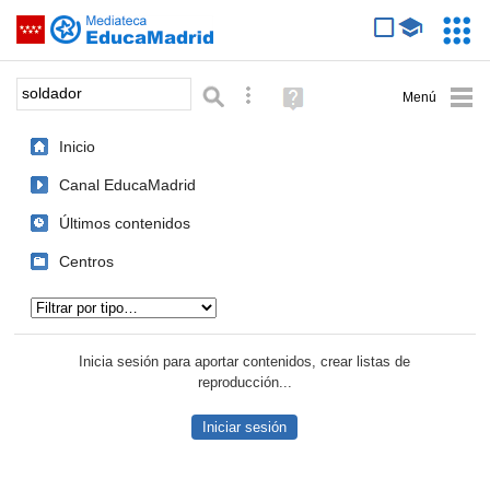
Mediateca de EducaMadrid
Saltar navegación
Servic
Educa
Palabra o frase:
Búsqueda avanzada
Ayuda
(en
ventana
Inicio
nueva)
Canal EducaMadrid
Últimos contenidos
Centros
Tipo de contenido:
Inicia sesión para aportar contenidos, crear listas de
reproducción...
Iniciar sesión