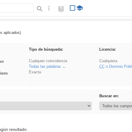
Búsqueda avanzada
Ayuda
(en
ventana
nueva)
os aplicados)
soldador
Tipo de búsqueda:
Licencia:
Cualquier coincidencia
Cualquiera
por
Todas las palabras
CC
o Dominio Públ
Exacta
lares
Buscar en:
ngún resultado.