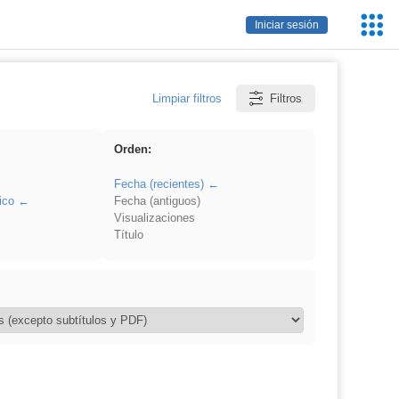
Servic
Iniciar sesión
Educa
Limpiar filtros
Filtros
Orden:
Fecha (recientes)
ico
Fecha (antiguos)
Visualizaciones
Título