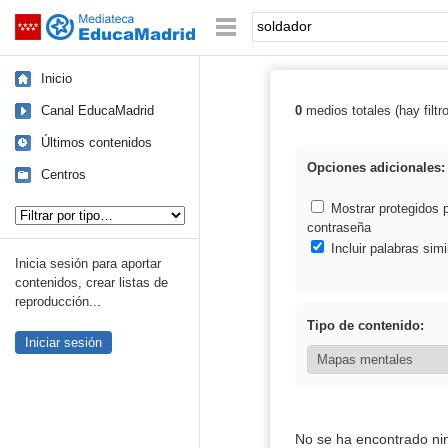
Mediateca de EducaMadrid
Saltar navegación
Palabra o frase:
Inicio
Canal EducaMadrid
0
medios totales (hay filtr
Resultados de: 
Últimos contenidos
Opciones adicionales:
Centros
Tipo de contenido:
Mostrar protegidos 
contraseña
Incluir palabras simi
Inicia sesión para aportar
contenidos, crear listas de
reproducción...
Tipo de contenido:
Iniciar sesión
No se ha encontrado ni