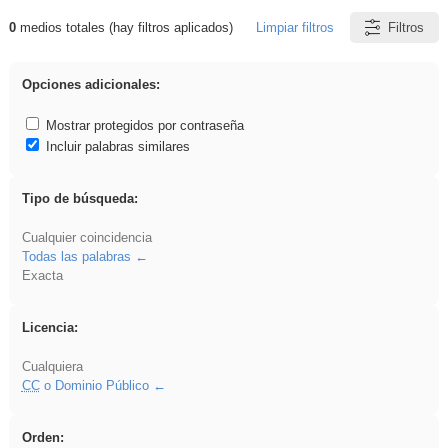
0
medios totales (hay filtros aplicados)
Limpiar filtros
Filtros
Resultados de: soldador
Opciones adicionales:
Mostrar protegidos por contraseña
Incluir palabras similares
Tipo de búsqueda:
Cualquier coincidencia
Todas las palabras
Exacta
Licencia:
Cualquiera
CC
o Dominio Público
Orden: