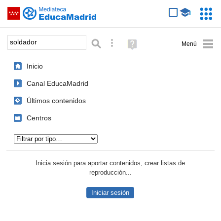
Mediateca de EducaMadrid
Saltar navegación
Servic
Educa
Palabra o frase:
Búsqueda avanzada
Ayuda
(en
ventana
Inicio
nueva)
Canal EducaMadrid
Últimos contenidos
Centros
Tipo de contenido:
Inicia sesión para aportar contenidos, crear listas de
reproducción...
Iniciar sesión