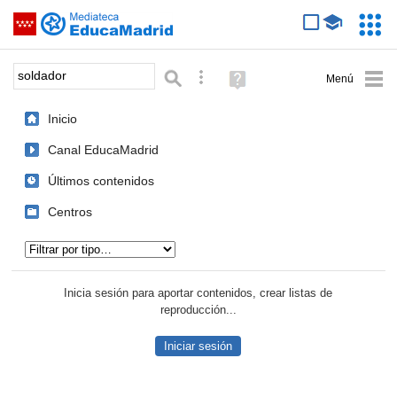
Mediateca de EducaMadrid
Saltar navegación
Servic
Educa
Palabra o frase:
Búsqueda avanzada
Ayuda
(en
ventana
Inicio
nueva)
Canal EducaMadrid
Últimos contenidos
Centros
Tipo de contenido:
Inicia sesión para aportar contenidos, crear listas de
reproducción...
Iniciar sesión