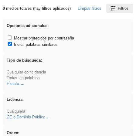
0
medios totales (hay filtros aplicados)
Limpiar filtros
Filtros
Resultados de: soldador
Opciones adicionales:
Mostrar protegidos por contraseña
Incluir palabras similares
Tipo de búsqueda:
Cualquier coincidencia
Todas las palabras
Exacta
Licencia:
Cualquiera
CC
o Dominio Público
Orden: